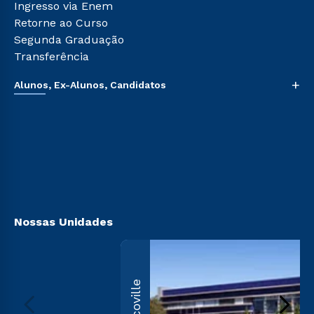
Ingresso via Enem
Retorne ao Curso
Segunda Graduação
Transferência
+
Alunos, Ex-Alunos, Candidatos
Sou Aluno
Sou Candidato
Sou Ex-aluno
Canais de Atendimento
Acessibilidade
Biblioteca
Nossas Unidades
Ecoville