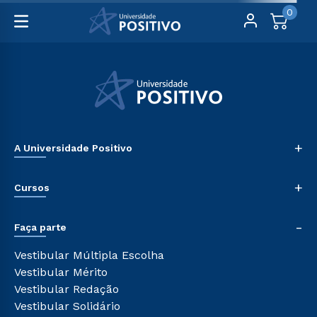
0
+
A Universidade Positivo
Nossa História
+
Cursos
Sala de Imprensa
Trabalhe Conosco
Graduação
-
Sou Colaborador
Faça parte
Pós-graduação
Tour Presencial
Cursos de Medicina
Vestibular Múltipla Escolha
Ética e Integridade
Cursos Livres
Vestibular Mérito
Cursos Técnicos
Vestibular Redação
Cursos Profissionalizantes
Vestibular Solidário