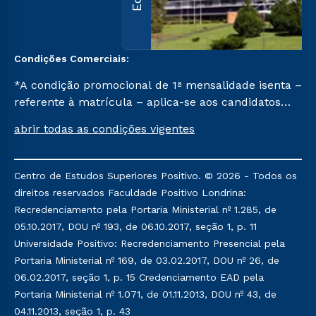
Condições Comerciais:
*A condição promocional de 1ª mensalidade isenta –
referente à matrícula – aplica-se aos candidatos
aprovados em todas as formas de ingresso, exceto
abrir todas as condições vigentes
na prova on-line ou agendada, que ofertam bolsas
de até 50% de desconto, ambos ingressantes no
semestre vigente, que ainda não tenham efetivado
Centro de Estudos Superiores Positivo. © 2026 - Todos os
e/ou não tenham cancelado ou trancado sua
direitos reservados Faculdade Positivo Londrina:
matrícula em uma das Instituições da Cruzeiro do
Recredenciamento pela Portaria Ministerial nº 1.285, de
Sul Educacional, no período de um ano. Tais
05.10.2017, DOU nº 193, de 06.10.2017, seção 1, p. 11
condições não se aplicam aos cursos de Medicina, e
Universidade Positivo: Recredenciamento Presencial pela
também para matriculados via FIES, Prouni e
Portaria Ministerial nº 169, de 03.02.2017, DOU nº 26, de
outros programas governamentais, e não se
06.02.2017, seção 1, p. 15 Credenciamento EAD pela
acumula com nenhuma outra campanha ofertada
Portaria Ministerial nº 1.071, de 01.11.2013, DOU nº 43, de
pela Instituição.
04.11.2013, seção 1, p. 43