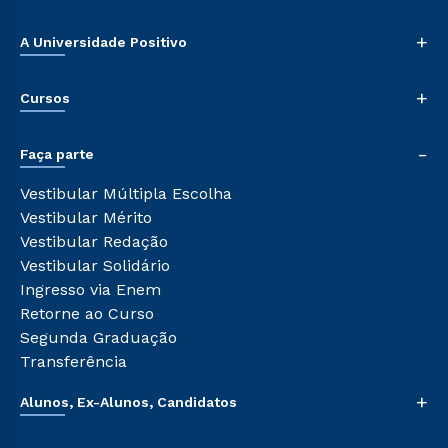
+
A Universidade Positivo
Nossa História
+
Cursos
Sala de Imprensa
Trabalhe Conosco
Graduação
-
Sou Colaborador
Faça parte
Pós-graduação
Tour Presencial
Cursos de Medicina
Vestibular Múltipla Escolha
Ética e Integridade
Cursos Livres
Vestibular Mérito
Cursos Técnicos
Vestibular Redação
Cursos Profissionalizantes
Vestibular Solidário
Ingresso via Enem
Retorne ao Curso
Segunda Graduação
Transferência
+
Alunos, Ex-Alunos, Candidatos
Sou Aluno