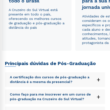
todo o Brasil
para a sua
jornada uni
A Cruzeiro do Sul Virtual está
presente em todo o país,
Atividades de e
oferecendo os melhores cursos
consideram os o
de graduação e pós-graduação a
específicos e pro
distância do país
cada aluno e de
conhecimentos, 
atitudes, tornan
protagonista da
Principais dúvidas de Pós-Graduação
A certificação dos cursos de pós-graduação a
+
distância é a mesma da presencial?
Sed ut perspiciatis unde omnis iste natus error sit
Como faço para me inscrever em um curso de
+
voluptatem accusantium doloremque laudantium,
pós-graduação na Cruzeiro do Sul Virtual?
totam rem aperiam, eaque ipsa quae ab illo inventore
veritatis et quasi architecto beatae vitae dicta sunt
Sed ut perspiciatis unde omnis iste natus error sit