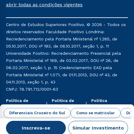
aprovados em todas as formas de ingresso, exceto
abrir todas as condições vigentes
na prova on-line ou agendada, que ofertam bolsas
de até 50% de desconto, ambos ingressantes no
semestre vigente, que ainda não tenham efetivado
Centro de Estudos Superiores Positivo. © 2026 - Todos os
e/ou não tenham cancelado ou trancado sua
direitos reservados Faculdade Positivo Londrina:
matrícula em uma das Instituições da Cruzeiro do
Recredenciamento pela Portaria Ministerial nº 1.285, de
Sul Educacional, no período de um ano. Tais
05.10.2017, DOU nº 193, de 06.10.2017, seção 1, p. 11
condições não se aplicam aos cursos de Medicina, e
Universidade Positivo: Recredenciamento Presencial pela
também para matriculados via FIES, Prouni e
Portaria Ministerial nº 169, de 03.02.2017, DOU nº 26, de
outros programas governamentais, e não se
06.02.2017, seção 1, p. 15 Credenciamento EAD pela
acumula com nenhuma outra campanha ofertada
Portaria Ministerial nº 1.071, de 01.11.2013, DOU nº 43, de
pela Instituição.
04.11.2013, seção 1, p. 43
CNPJ: 78.791.712/0001-63
Política de
Política de
Política
Privacidade
Cookies
Ambiental
Diferenciais Cruzeiro do Sul
Como se matricular
Dúv
Inscreva-se
Simular Investimento