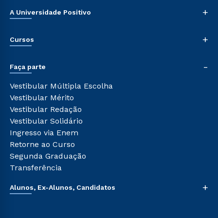
+
A Universidade Positivo
Nossa História
+
Cursos
Sala de Imprensa
Trabalhe Conosco
Graduação
-
Sou Colaborador
Faça parte
Pós-graduação
Tour Presencial
Cursos de Medicina
Vestibular Múltipla Escolha
Ética e Integridade
Cursos Livres
Vestibular Mérito
Cursos Técnicos
Vestibular Redação
Cursos Profissionalizantes
Vestibular Solidário
Ingresso via Enem
Retorne ao Curso
Segunda Graduação
Transferência
+
Alunos, Ex-Alunos, Candidatos
Sou Aluno