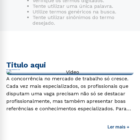
Verifique os termos digitados.
Tente utilizar uma única palavra.
7
º
enfermagem
Utilize termos genéricos na busca.
Tente utilizar sinônimos do termo
8
º
psicologia
desejado.
9
º
engenharia software
10
º
farmácia
Titulo aqui
Video de exemplo
A concorrência no mercado de trabalho só cresce.
Cada vez mais especializados, os profissionais que
disputam uma vaga precisam não só se destacar
profissionalmente, mas também apresentar boas
referências e conhecimentos especializados. Para
adquirir esses conhecimentos e capacitar os
profissionais da área é preciso garantir uma
Ler mais +
formação de qualidade que consiga suprir todas as
demandas exigidas atualmente.