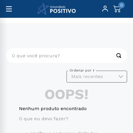
0
O que você procura?
TERMOS MAIS BUSCADOS
Ordenar por
Mais recentes
1
º
engenharia
OOPS!
2
º
educação física
3
º
biomedicina
Nenhum produto encontrado
4
º
medicina
O que eu devo fazer?
5
º
direito
6
º
fisioterapia