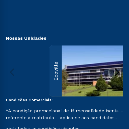
Sou Candidato
Sou Ex-aluno
Canais de Atendimento
Acessibilidade
Biblioteca
Nossas Unidades
Ecoville
Condições Comerciais:
*A condição promocional de 1ª mensalidade isenta –
referente à matrícula – aplica-se aos candidatos
aprovados em todas as formas de ingresso, exceto
abrir todas as condições vigentes