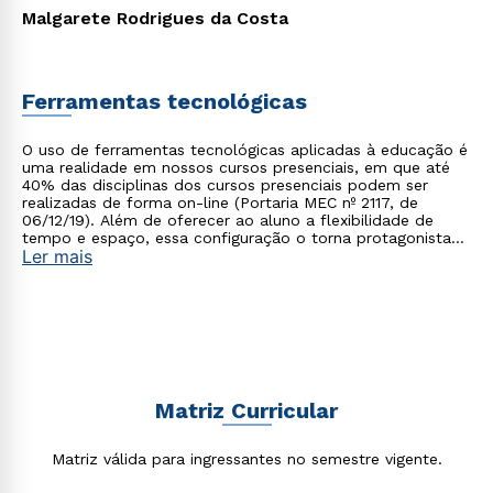
Malgarete Rodrigues da Costa
Ferramentas tecnológicas
O uso de ferramentas tecnológicas aplicadas à educação é
uma realidade em nossos cursos presenciais, em que até
40% das disciplinas dos cursos presenciais podem ser
realizadas de forma on-line (Portaria MEC nº 2117, de
06/12/19). Além de oferecer ao aluno a flexibilidade de
tempo e espaço, essa configuração o torna protagonista
Ler mais
no processo de construção do seu conhecimento.
Matriz Curricular
Matriz válida para ingressantes no semestre vigente.