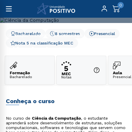
0
Bacharelado
8 semestres
Presencial
Graduação
Engenharia e Tecnologia
Ciência da Computação
Nota 5 na classificação MEC
Ciência da Computação
Formação
Aula
Bacharelado
Presencial
Notas
Conheça o curso
No curso de
Ciência da Computação
, o estudante
aprenderá sobre desenvolvimento de estruturas, soluções
computacionais, softwares e tecnologias que servem como