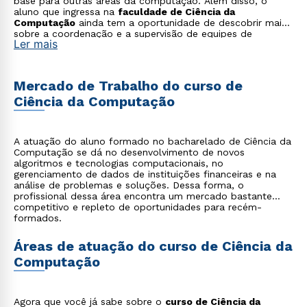
base para outras áreas da computação. Além disso, o
aluno que ingressa na
faculdade de Ciência da
Computação
ainda tem a oportunidade de descobrir mais
sobre a coordenação e a supervisão de equipes de
Ler mais
trabalho, soluções para a automação de processos
computacionais e novas aplicações para o uso dos
computadores. Tudo isso contando ainda com a ajuda de
um time de mestres e doutores altamente qualificados e
Mercado de Trabalho do curso de
que estão sempre preparados para indicar leituras e
Ciência da Computação
materiais adicionais.
A atuação do aluno formado no bacharelado de Ciência da
Computação se dá no desenvolvimento de novos
algoritmos e tecnologias computacionais, no
gerenciamento de dados de instituições financeiras e na
análise de problemas e soluções. Dessa forma, o
profissional dessa área encontra um mercado bastante
competitivo e repleto de oportunidades para recém-
formados.
Áreas de atuação do curso de Ciência da
Computação
Agora que você já sabe sobre o
curso de Ciência da