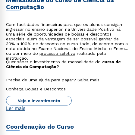
Mensalidade do curso de Ciência da
Computação
Com facilidades financeiras para que os alunos consigam
Estou de acordo com a
Política de Privacidade.
e
ingressar no ensino superior, na Universidade Positivo há
autorizo que meus dados sejam utilizados para o
uma série de oportunidades de
bolsas e descontos
envio de conteúdos da Cruzeiro do Sul.
especiais, além da vantagem de ser possível ganhar de
30% a 100% de desconto no curso todo, de acordo com a
nota obtida no Exame Nacional do Ensino Médio, o Enem,
ou por meio do
processo seletivo
realizado pela
instituição.
Quer saber o investimento da mensalidade do
curso de
Ciência da Computação
?
Precisa de uma ajuda para pagar? Saiba mais.
Conheça Bolsas e Descontos
Veja o investimento
Ler mais
Coordenação do Curso