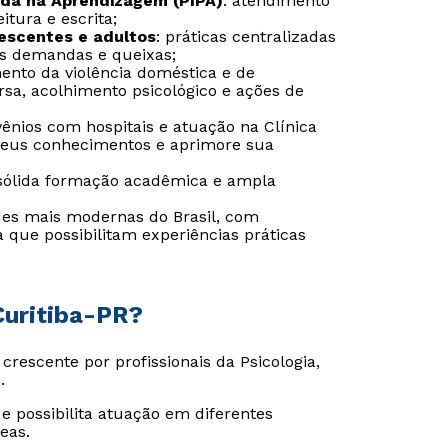
ada na Aprendizagem (PIPA)
: atendimento
itura e escrita;
lescentes e adultos
: práticas centralizadas
es demandas e queixas;
mento da violência doméstica e de
sa, acolhimento psicológico e ações de
vênios com hospitais e atuação na Clínica
 seus conhecimentos e aprimore sua
sólida formação acadêmica e ampla
es mais modernas do Brasil, com
a que possibilitam experiências práticas
Curitiba-PR?
escente por profissionais da Psicologia,
.
e possibilita atuação em diferentes
eas.