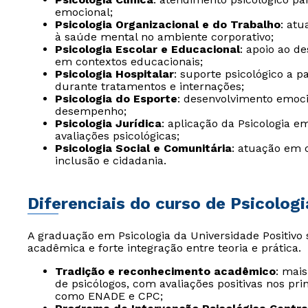
emocional;
Psicologia Organizacional e do Trabalho
: at
à saúde mental no ambiente corporativo;
Psicologia Escolar e Educacional
: apoio ao d
em contextos educacionais;
Psicologia Hospitalar
: suporte psicológico a p
durante tratamentos e internações;
Psicologia do Esporte
: desenvolvimento emoci
desempenho;
Psicologia Jurídica
: aplicação da Psicologia e
avaliações psicológicas;
Psicologia Social e Comunitária
: atuação em
inclusão e cidadania.
Diferenciais do curso de Psicologi
A graduação em Psicologia da Universidade Positivo 
acadêmica e forte integração entre teoria e prática.
Tradição e reconhecimento acadêmico
: mai
de psicólogos, com avaliações positivas nos pri
como ENADE e CPC;