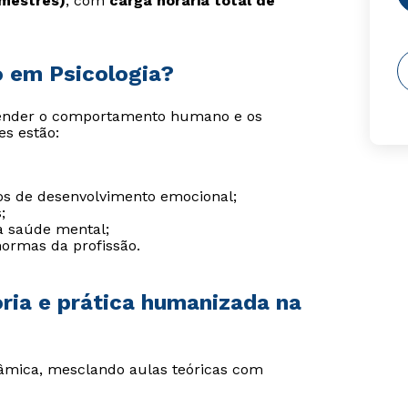
emestres)
, com
carga horária total de
o em Psicologia?
reender o comportamento humano e os
es estão:
s de desenvolvimento emocional;
;
a saúde mental;
 normas da profissão.
oria e prática humanizada na
nâmica, mesclando aulas teóricas com