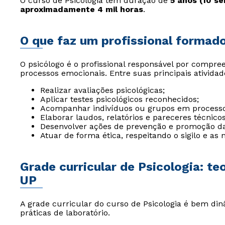
O curso de Psicologia tem duração de
5 anos (10 s
aproximadamente 4 mil horas
.
O que faz um profissional formad
O psicólogo é o profissional responsável por comp
processos emocionais. Entre suas principais atividad
Realizar avaliações psicológicas;
Aplicar testes psicológicos reconhecidos;
Acompanhar indivíduos ou grupos em processo
Elaborar laudos, relatórios e pareceres técnicos
Desenvolver ações de prevenção e promoção d
Atuar de forma ética, respeitando o sigilo e as
Grade curricular de Psicologia: te
UP
A grade curricular do curso de Psicologia é bem di
práticas de laboratório.