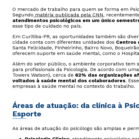
O mercado de trabalho para quem se forma em Psi
Segundo
matéria publicada pela CNN
, recentement
atendimentos psicológicos em um único semestr
esse tipo de cuidado no país.
Em Curitiba-PR, as oportunidades também são divers
cidade conta com diferentes unidades dos
Centros 
Santa Felicidade, Pinheirinho, Bairro Novo, Boqueirã
oferecem suporte em saúde mental, como o Hospital
Além do setor público, o ambiente corporativo te
para profissionais da Psicologia. De acordo com uma
Towers Watson), cerca de
62% das organizações af
voltados à saúde mental dos colaboradores
. Ess
empresas à saúde mental no contexto do trabalho.
Áreas de atuação: da clínica à Psi
Esporte
As áreas de atuação do psicólogo são amplas e perm
Psicologia Clínica
: atendimento psicológico p