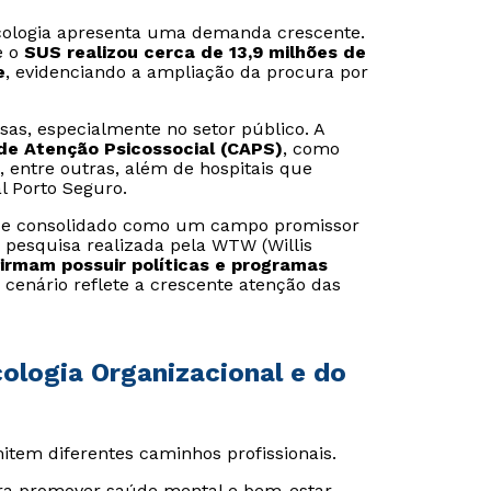
cologia apresenta uma demanda crescente.
e o
SUS realizou cerca de 13,9 milhões de
e
, evidenciando a ampliação da procura por
as, especialmente no setor público. A
de Atenção Psicossocial (CAPS)
, como
o, entre outras, além de hospitais que
 Porto Seguro.
m se consolidado como um campo promissor
 pesquisa realizada pela WTW (Willis
irmam possuir políticas e programas
e cenário reflete a crescente atenção das
cologia Organizacional e do
Rápido e fácil
Rápido e fácil
WhatsApp
WhatsApp
ou
ou
item diferentes caminhos profissionais.
ara promover saúde mental e bem-estar