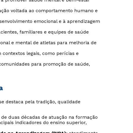
uação voltada ao comportamento humano e
esenvolvimento emocional e à aprendizagem
Estou de acordo com a
Estou de acordo com a
Política de Privacidade.
Política de Privacidade.
e
e
acientes, familiares e equipes de saúde
autorizo que meus dados sejam utilizados para o
autorizo que meus dados sejam utilizados para o
envio de conteúdos da Universidade Positivo.
envio de conteúdos da Cruzeiro do Sul.
onal e mental de atletas para melhoria de
m contextos legais, como perícias e
 comunidades para promoção de saúde,
a
se destaca pela tradição, qualidade
s de duas décadas de atuação na formação
ncipais indicadores do ensino superior,