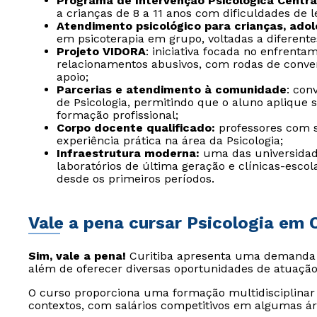
Programa de Intervenção Psicológica Centr
a crianças de 8 a 11 anos com dificuldades de le
Atendimento psicológico para crianças, ado
em psicoterapia em grupo, voltadas a diferent
Projeto VIDORA
: iniciativa focada no enfrenta
relacionamentos abusivos, com rodas de conver
apoio;
Parcerias e atendimento à comunidade
: con
de Psicologia, permitindo que o aluno aplique
formação profissional;
Corpo docente qualificado:
professores com 
experiência prática na área da Psicologia;
Infraestrutura moderna:
uma das universidad
laboratórios de última geração e clínicas-escol
desde os primeiros períodos.
Vale a pena cursar Psicologia em 
Sim, vale a pena!
Curitiba apresenta uma demanda cr
além de oferecer diversas oportunidades de atuação
O curso proporciona uma formação multidisciplinar 
contextos, com salários competitivos em algumas ár